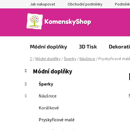
Přejít
Jak nakupovat
Obchodní podmínky
Podmínk
na
obsah
Módní doplňky
3D Tisk
Dekorat
Domů
/
Módní doplňky
/
Šperky
/
Náušnice
/
Pryskyřicové mal
P
K
Přeskočit
Módní doplňky
a
kategorie
o
t
s
Šperky
e
t
g
Náušnice
r
o
a
r
Korálkové
i
n
e
Pryskyřicové malé
n
í