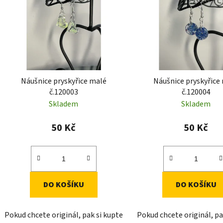
i
s
p
r
o
d
Náušnice pryskyřice malé
Náušnice pryskyřice
u
č.120003
č.120004
k
Skladem
Skladem
t
ů
50 Kč
50 Kč
DO KOŠÍKU
DO KOŠÍKU
Pokud chcete originál, pak si kupte
Pokud chcete originál, pa