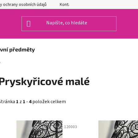
y ochrany osobních údajů
Kontakty
ivní předměty
é
Pryskyřicové malé
Stránka
1
z
1
-
4
položek celkem
V
Kód:
120003
ý
p