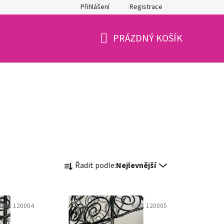
Přihlášení
Registrace
PRÁZDNÝ KOŠÍK
NÁKUPNÍ
KOŠÍK
Ř
Řadit podle:
Nejlevnější
a
z
e
Kód:
120004
Kód:
120005
n
í