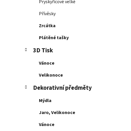
Pryskyřicové velké
p
a
Přívěsky
n
Zrcátka
e
l
Plátěné tašky
3D Tisk
Vánoce
Velikonoce
Dekorativní předměty
Mýdla
Jaro, Velikonoce
Vánoce