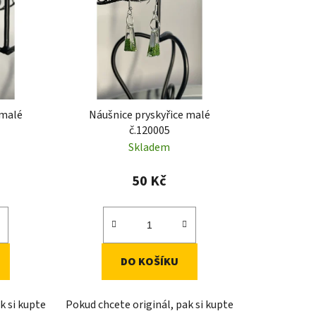
p
r
o
d
u
k
 malé
Náušnice pryskyřice malé
t
č.120005
ů
Skladem
50 Kč
DO KOŠÍKU
k si kupte
Pokud chcete originál, pak si kupte