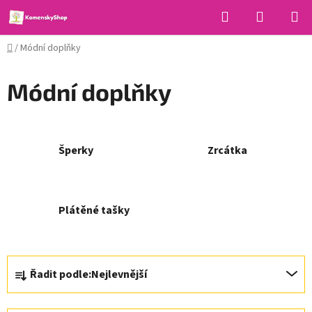
Přejít
Hledat
NÁKUPN
na
KOŠÍK
obsah
Domů
/
Módní doplňky
Módní doplňky
Šperky
Zrcátka
Plátěné tašky
Ř
Řadit podle:
Nejlevnější
a
z