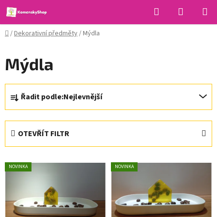
Přejít
Hledat
NÁKUPN
na
KOŠÍK
obsah
Domů
/
Dekorativní předměty
/
Mýdla
Mýdla
Ř
Řadit podle:
Nejlevnější
a
z
e
OTEVŘÍT FILTR
n
í
V
p
NOVINKA
NOVINKA
ý
r
p
o
i
d
s
u