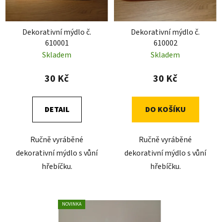
p
k
r
t
Dekorativní mýdlo č.
Dekorativní mýdlo č.
o
ů
610001
610002
d
Skladem
Skladem
u
k
30 Kč
30 Kč
t
ů
DETAIL
DO KOŠÍKU
Ručně vyráběné
Ručně vyráběné
dekorativní mýdlo s vůní
dekorativní mýdlo s vůní
hřebíčku.
hřebíčku.
NOVINKA