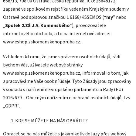
668/13, 708 00 Ostrava, Česká republika, IČO: 26648172,
zapsané ve spolkovém rejstříku vedeném Krajským soudem v
Ostravě pod spisovou značkou L 6168/KSSEMOS (“
my
” nebo
„
Spolek 2.ZŠ J.A. Komenského
“), provozovatele
internetového obchodu, a to na internetové adrese:
www.eshop.zskomenskehoporuba.cz.
Vzhledem k tomu, že jsme správcem osobních údajů, rádi
bychom Vás, uživatele webové stránky
www.eshop.zskomenskehoporuba.cz, informovali o tom, jak
zpracováváme Vaše osobní údaje. Tyto Zásady jsou zpracovány
v souladu s nařízením Evropského parlamentu a Rady (EU)
2016/679 – Obecným nařízením o ochraně osobních údajů, tzv.
„GDPR“.
KDE SE MŮŽETE NA NÁS OBRÁTIT?
Obracet se na nás můžete s jakýmikoliv dotazy přes webový