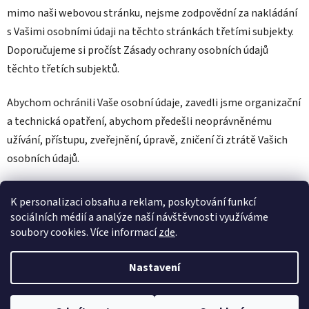
mimo naši webovou stránku, nejsme zodpovědní za nakládání
s Vašimi osobními údaji na těchto stránkách třetími subjekty.
Doporučujeme si pročíst Zásady ochrany osobních údajů
těchto třetích subjektů.
Abychom ochránili Vaše osobní údaje, zavedli jsme organizační
a technická opatření, abychom předešli neoprávněnému
užívání, přístupu, zveřejnění, úpravě, zničení či ztrátě Vašich
osobních údajů.
K personalizaci obsahu a reklam, poskytování funkcí
sociálních médií a analýze naší návštěvnosti využíváme
soubory cookies. Více informací
zde
.
Aktualizováno dne 22.září 2025
Nastavení
Z
Vytvořil Shoptet