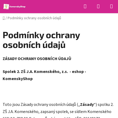
Přejít
Hledat
NÁKUPN
na
KOŠÍK
obsah
Domů
/
Podmínky ochrany osobních údajů
Podmínky ochrany
osobních údajů
ZÁSADY OCHRANY OSOBNÍCH ÚDAJŮ
Spolek 2. ZŠ J.A. Komenského, z.s. - eshop -
KomenskyShop
Toto jsou Zásady ochrany osobních údajů („
Zásady
“) spolku 2.
ZŠ J.A. Komenského, zapsaný spolek, se sídlem Komenského