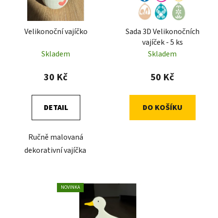
p
k
r
t
Velikonoční vajíčko
Sada 3D Velikonočních
o
ů
vajíček - 5 ks
d
Skladem
Skladem
u
k
30 Kč
50 Kč
t
ů
DETAIL
DO KOŠÍKU
Ručně malovaná
dekorativní vajíčka
NOVINKA