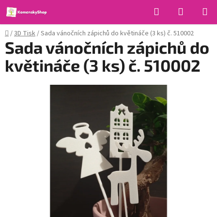
Přejít
Hledat
NÁKUPN
na
KOŠÍK
obsah
Domů
/
3D Tisk
/
Sada vánočních zápichů do květináče (3 ks) č. 510002
Sada vánočních zápichů do
květináče (3 ks) č. 510002