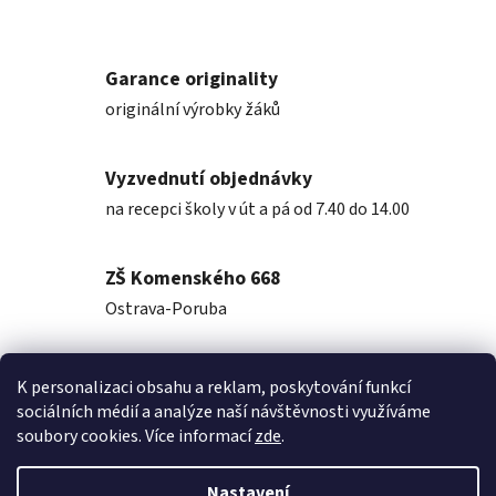
Garance originality
originální výrobky žáků
Vyzvednutí objednávky
na recepci školy v út a pá od 7.40 do 14.00
ZŠ Komenského 668
Ostrava-Poruba
K personalizaci obsahu a reklam, poskytování funkcí
Popis
sociálních médií a analýze naší návštěvnosti využíváme
soubory cookies. Více informací
zde
.
Diskuze
Nastavení