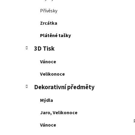
p
a
Přívěsky
n
Zrcátka
e
l
Plátěné tašky
3D Tisk
Vánoce
Velikonoce
Dekorativní předměty
Mýdla
Jaro, Velikonoce
Vánoce