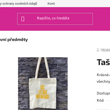
y ochrany osobních údajů
Kontakty
ivní předměty
Domů
/
Módní
Taš
Krásná a
všechny
Dostup
Kód: