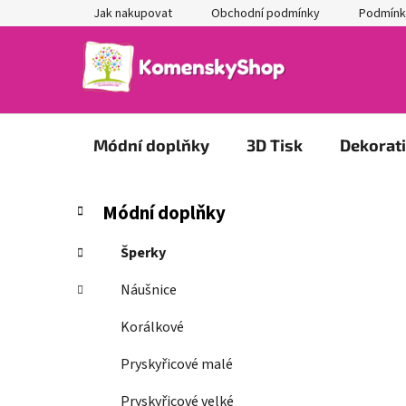
Přejít
Jak nakupovat
Obchodní podmínky
Podmínk
na
obsah
Módní doplňky
3D Tisk
Dekorat
P
K
Přeskočit
Módní doplňky
a
kategorie
o
t
s
Šperky
e
t
g
Náušnice
r
o
a
r
Korálkové
i
n
e
Pryskyřicové malé
n
í
Pryskyřicové velké