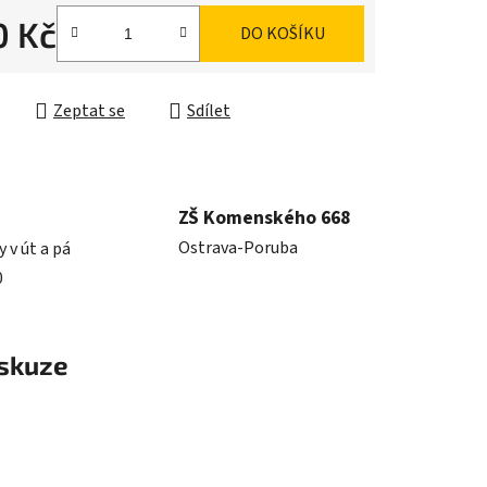
0 Kč
DO KOŠÍKU
cena:
Zeptat se
Sdílet
ZŠ Komenského 668
Ostrava-Poruba
y v út a pá
0
skuze