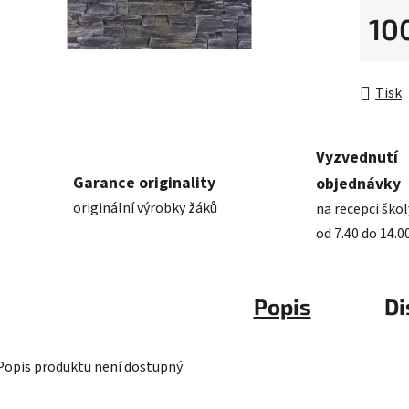
10
Měrná 
Tisk
Vyzvednutí
Garance originality
objednávky
originální výrobky žáků
na recepci škol
od 7.40 do 14.0
Popis
Di
Popis produktu není dostupný