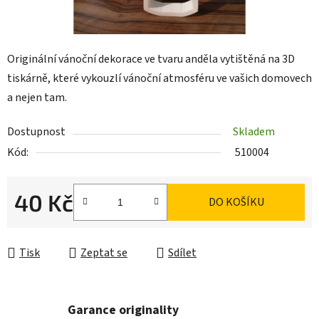
Originální vánoční dekorace ve tvaru anděla vytištěná na 3D
tiskárně, které vykouzlí vánoční atmosféru ve vašich domovech
a nejen tam.
Dostupnost
Skladem
Kód:
510004
40 Kč
DO KOŠÍKU
Měrná cena:
Tisk
Zeptat se
Sdílet
Garance originality