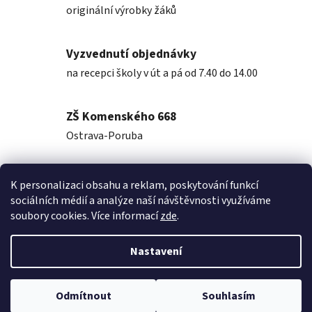
originální výrobky žáků
Vyzvednutí objednávky
na recepci školy v út a pá od 7.40 do 14.00
ZŠ Komenského 668
Ostrava-Poruba
K personalizaci obsahu a reklam, poskytování funkcí
Popis
sociálních médií a analýze naší návštěvnosti využíváme
soubory cookies. Více informací
zde
.
Diskuze
Nastavení
Z
Vytvořil Shoptet
á
Odmítnout
Souhlasím
Copyright 2026
KomenskyShop
. Všechna práva vyhrazena.