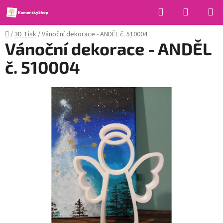
Přejít
Hledat
NÁKUPN
na
KOŠÍK
obsah
Domů
/
3D Tisk
/
Vánoční dekorace - ANDĚL č. 510004
Vánoční dekorace - ANDĚL
č. 510004