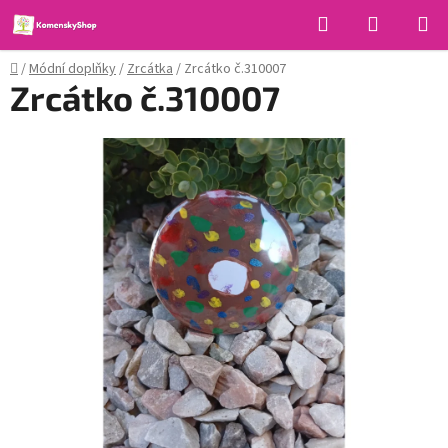
Přejít
Hledat
NÁKUPN
na
KOŠÍK
obsah
Domů
/
Módní doplňky
/
Zrcátka
/
Zrcátko č.310007
Zrcátko č.310007