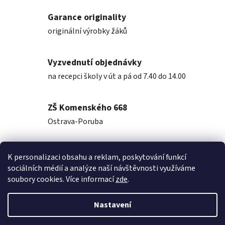
Garance originality
originální výrobky žáků
Vyzvednutí objednávky
na recepci školy v út a pá od 7.40 do 14.00
ZŠ Komenského 668
Ostrava-Poruba
K personalizaci obsahu a reklam, poskytování funkcí
Popis
sociálních médií a analýze naší návštěvnosti využíváme
soubory cookies. Více informací
zde
.
Diskuze
Nastavení
Z