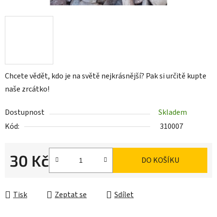
Chcete vědět, kdo je na světě nejkrásnější? Pak si určitě kupte
naše zrcátko!
Dostupnost
Skladem
Kód:
310007
30 Kč
DO KOŠÍKU
Měrná cena:
Tisk
Zeptat se
Sdílet