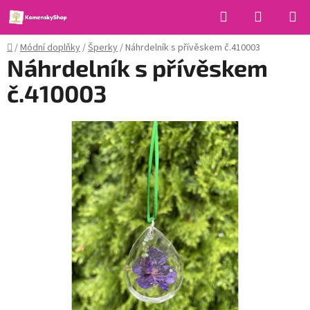
Přejít
Hledat
NÁKUPN
na
KOŠÍK
obsah
Domů
/
Módní doplňky
/
Šperky
/
Náhrdelník s přívěskem č.410003
Náhrdelník s přívěskem
č.410003