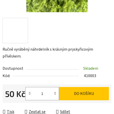
Ručně vyráběný náhrdelník s krásným pryskyřicovým
přívěskem.
Dostupnost
Skladem
Kód:
410003
50 Kč
DO KOŠÍKU
Měrná cena:
Tisk
Zeptat se
Sdílet