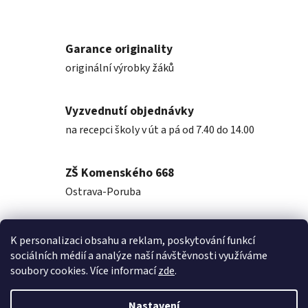
Garance originality
originální výrobky žáků
Vyzvednutí objednávky
na recepci školy v út a pá od 7.40 do 14.00
ZŠ Komenského 668
Ostrava-Poruba
K personalizaci obsahu a reklam, poskytování funkcí
Popis
sociálních médií a analýze naší návštěvnosti využíváme
soubory cookies. Více informací
zde
.
Diskuze
Nastavení