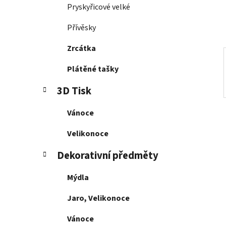
í
Pryskyřicové velké
p
a
Přívěsky
n
Zrcátka
e
l
Plátěné tašky
3D Tisk
Vánoce
Velikonoce
Dekorativní předměty
Mýdla
Jaro, Velikonoce
Vánoce