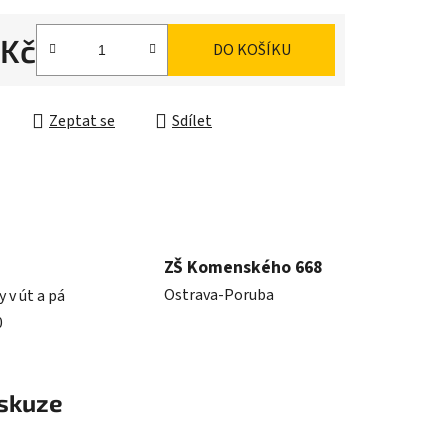
 Kč
DO KOŠÍKU
cena:
Zeptat se
Sdílet
ZŠ Komenského 668
Ostrava-Poruba
y v út a pá
0
skuze