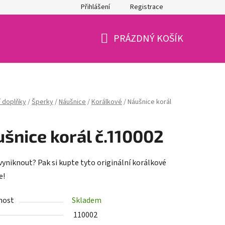
Přihlášení
Registrace
PRÁZDNÝ KOŠÍK
NÁKUPNÍ
KOŠÍK
 doplňky
/
Šperky
/
Náušnice
/
Korálkové
/
Náušnice korál
šnice korál č.110002
vyniknout? Pak si kupte tyto originální korálkové
e!
nost
Skladem
110002