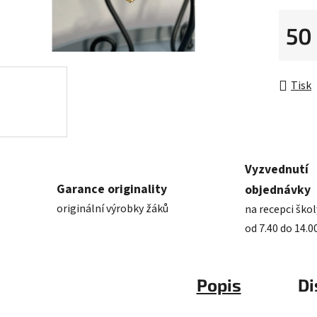
50
Měrná 
Tisk
Vyzvednutí
Garance originality
objednávky
originální výrobky žáků
na recepci škol
od 7.40 do 14.0
Popis
Di