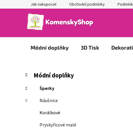
Přejít
Jak nakupovat
Obchodní podmínky
Podmínk
na
obsah
Módní doplňky
3D Tisk
Dekorat
P
K
Přeskočit
Módní doplňky
a
kategorie
o
t
s
Šperky
e
t
g
Náušnice
r
o
a
r
Korálkové
i
n
e
Pryskyřicové malé
n