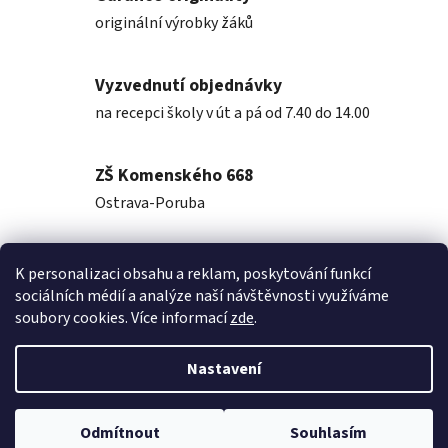
originální výrobky žáků
Vyzvednutí objednávky
na recepci školy v út a pá od 7.40 do 14.00
ZŠ Komenského 668
Ostrava-Poruba
K personalizaci obsahu a reklam, poskytování funkcí
Popis
sociálních médií a analýze naší návštěvnosti využíváme
soubory cookies. Více informací
zde
.
Diskuze
Nastavení
Z
Vytvořil Shoptet
á
Odmítnout
Souhlasím
Copyright 2026
KomenskyShop
. Všechna práva vyhrazena.