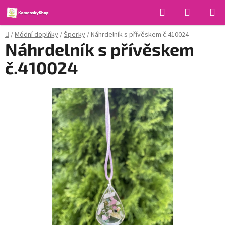
Přejít
Hledat
NÁKUPN
na
KOŠÍK
obsah
Domů
/
Módní doplňky
/
Šperky
/
Náhrdelník s přívěskem č.410024
Náhrdelník s přívěskem
č.410024