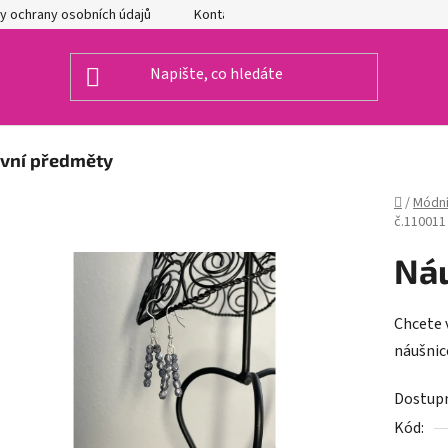
y ochrany osobních údajů
Kontakty
ivní předměty
Domů
/
Módní
č.110011
Náu
Chcete 
náušnic
Dostup
Kód: