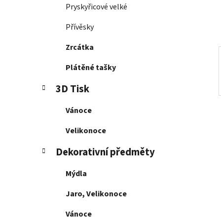
í
Pryskyřicové velké
p
a
Přívěsky
n
Zrcátka
e
l
Plátěné tašky
3D Tisk
Vánoce
Velikonoce
Dekorativní předměty
Mýdla
Jaro, Velikonoce
Vánoce