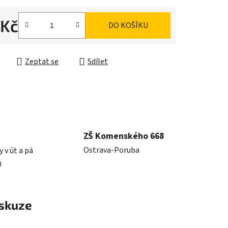
 Kč
DO KOŠÍKU
cena:
Zeptat se
Sdílet
ZŠ Komenského 668
Ostrava-Poruba
y v út a pá
0
skuze