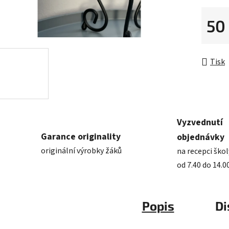
50
Měrná 
Tisk
Vyzvednutí
Garance originality
objednávky
originální výrobky žáků
na recepci škol
od 7.40 do 14.0
Popis
Di