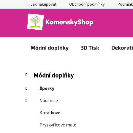
Přejít
Jak nakupovat
Obchodní podmínky
Podmínk
na
obsah
Módní doplňky
3D Tisk
Dekorat
P
K
Přeskočit
Módní doplňky
a
kategorie
o
t
s
Šperky
e
t
g
Náušnice
r
o
a
r
Korálkové
i
n
e
Pryskyřicové malé
n