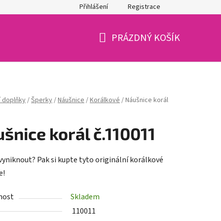
Přihlášení
Registrace
PRÁZDNÝ KOŠÍK
NÁKUPNÍ
KOŠÍK
 doplňky
/
Šperky
/
Náušnice
/
Korálkové
/
Náušnice korál
šnice korál č.110011
vyniknout? Pak si kupte tyto originální korálkové
e!
nost
Skladem
110011